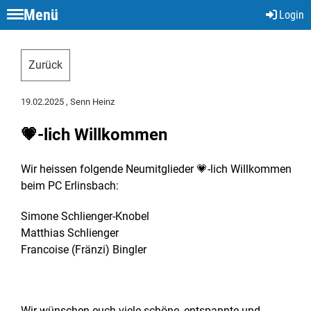
Menü
Login
Zurück
19.02.2025
, Senn Heinz
💗-lich Willkommen
Wir heissen folgende Neumitglieder 💗-lich Willkommen
beim PC Erlinsbach:
Simone Schlienger-Knobel
Matthias Schlienger
Francoise (Fränzi) Bingler
Wir wünschen euch viele schöne, entspannte und