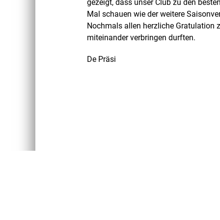
gezeigt, dass unser Club zu den best
Mal schauen wie der weitere Saisonver
Nochmals allen herzliche Gratulation 
miteinander verbringen durften.
De Präsi
Copyright PC Erlinsbach
Erstellt mit ClubDesk Vereinssoftware